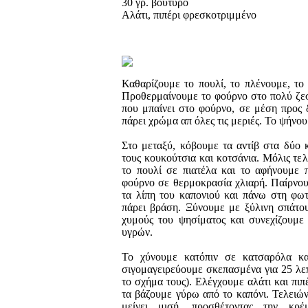
30 γρ. βούτυρο
Αλάτι, πιπέρι φρεσκοτριμμένο
Καθαρίζουμε το πουλί, το πλένουμε, το
Προθερμαίνουμε το φούρνο στο πολύ ζεσ
που μπαίνει στο φούρνο, σε μέση προς 
πάρει χρώμα απ όλες τις μεριές. Το ψήνου
Στο μεταξύ, κόβουμε τα αντίβ στα δύο 
τους κουκούτσια και κοτσάνια. Μόλις τε
το πουλί σε πιατέλα και το αφήνουμε 
φούρνο σε θερμοκρασία χλιαρή. Παίρνου
τα λίπη του καπονιού και πάνω στη φωτ
πάρει βράση. Ξύνουμε με ξύλινη σπάτου
χυμούς του ψησίματος και συνεχίζουμε 
υγρών.
Το χύνουμε κατόπιν σε κατσαρόλα κα
σιγομαγειρεύουμε σκεπασμένα για 25 λεπ
το σχήμα τους). Ελέγχουμε αλάτι και πιπ
τα βάζουμε γύρω από το καπόνι. Τελειών
μείνει μισή, προσθέτοντας την κρέ