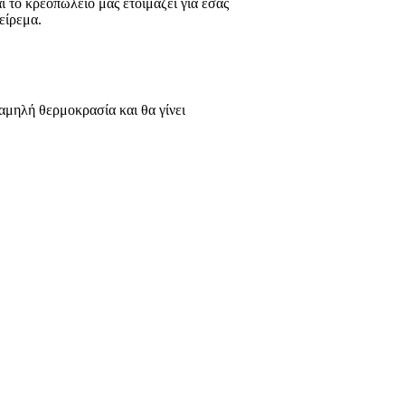
αι το κρεοπωλείο μας ετοιμάζει για εσάς
είρεμα.
αμηλή θερμοκρασία και θα γίνει