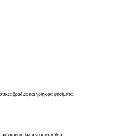
τικες βραδιές και γρήγορα ψησίματα.
ος από καραμελωμένα κρεμμύδια.