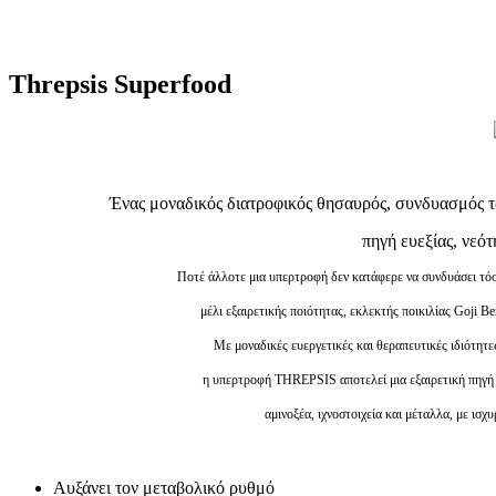
Threpsis Superfood
Ένας μοναδικός διατροφικός θησαυρός, συνδυασμός τ
πηγή ευεξίας, νεότ
Ποτέ άλλοτε μια υπερτροφή δεν κατάφερε να συνδυάσει τόσ
μέλι εξαιρετικής ποιότητας, εκλεκτής ποικιλίας Goji B
Με μοναδικές ευεργετικές και θεραπευτικές ιδιότητε
η υπερτροφή THREPSIS αποτελεί μια εξαιρετική πηγή εν
αμινοξέα, ιχνοστοιχεία και μέταλλα, με ισ
Αυξάνει τον μεταβολικό ρυθμό