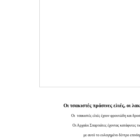
Οι τσακιστές πράσινες ελιές, οι λα
Οι τσακιστές ελιές έχουν φρουτώδη και δρο
Οι Αρχαίοι Σπαρτιάτες έχοντας κατάφυτες τι
με αυτό το ευλογημένο δέντρο επινόη