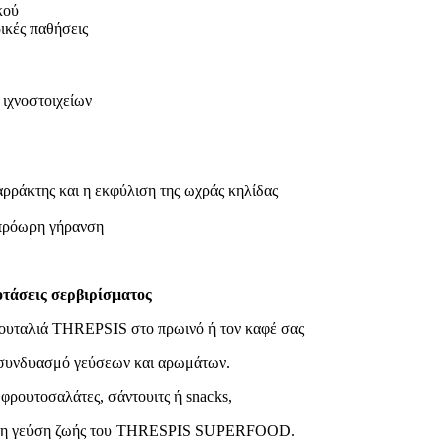
κού
ικές παθήσεις
 ιχνοστοιχείων
ρράκτης και η εκφύλιση της ωχράς κηλίδας
 πρόωρη γήρανση
οτάσεις σερβιρίσματος
κουταλιά THREPSIS στο πρωινό ή τον καφέ σας
ό συνδυασμό γεύσεων και αρωμάτων.
φρουτοσαλάτες, σάντουιτς ή snacks,
ς τη γεύση ζωής του THRESPIS SUPERFOOD.