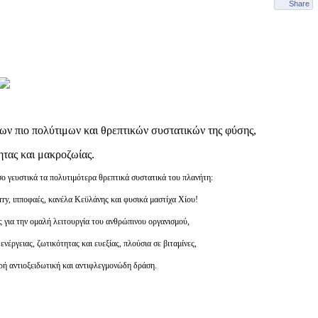
Share
ων πιο πολύτιμων και θρεπτικών συστατικών της φύσης,
ητας και μακροζωίας.
ο γευστικά τα πολυτιμότερα θρεπτικά συστατικά του πλανήτη:
erry, ιπποφαές, κανέλα Κεϋλάνης και φυσικά μαστίχα Χίου!
ς για την ομαλή λειτουργία του ανθρώπινου οργανισμού,
έργειας, ζωτικότητας και ευεξίας, πλούσια σε βιταμίνες,
χυρή αντιοξειδωτική και αντιφλεγμονώδη δράση.