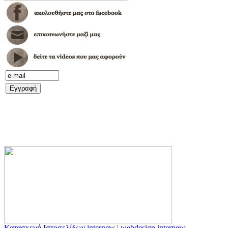
Κατασκευή Ιστοσελίδων internew | webdesign internew