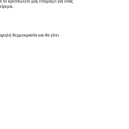
αι το κρεοπωλείο μας ετοιμάζει για εσάς
είρεμα.
αμηλή θερμοκρασία και θα γίνει